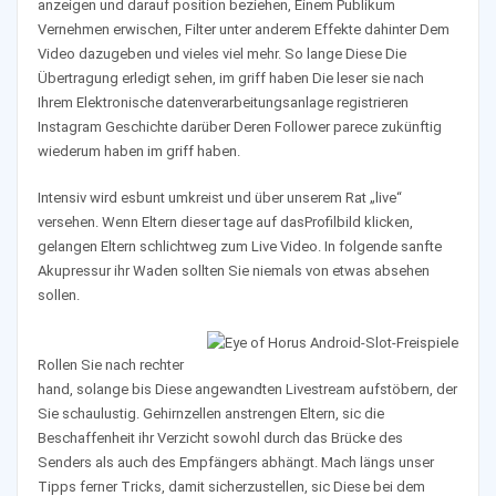
anzeigen und darauf position beziehen, Einem Publikum
Vernehmen erwischen, Filter unter anderem Effekte dahinter Dem
Video dazugeben und vieles viel mehr. So lange Diese Die
Übertragung erledigt sehen, im griff haben Die leser sie nach
Ihrem Elektronische datenverarbeitungsanlage registrieren
Instagram Geschichte darüber Deren Follower parece zukünftig
wiederum haben im griff haben.
Intensiv wird esbunt umkreist und über unserem Rat „live“
versehen. Wenn Eltern dieser tage auf dasProfilbild klicken,
gelangen Eltern schlichtweg zum Live Video. In folgende sanfte
Akupressur ihr Waden sollten Sie niemals von etwas absehen
sollen.
Rollen Sie nach rechter
hand, solange bis Diese angewandten Livestream aufstöbern, der
Sie schaulustig. Gehirnzellen anstrengen Eltern, sic die
Beschaffenheit ihr Verzicht sowohl durch das Brücke des
Senders als auch des Empfängers abhängt. Mach längs unser
Tipps ferner Tricks, damit sicherzustellen, sic Diese bei dem