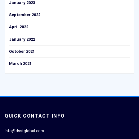
January 2023
September 2022
April 2022
January 2022
October 2021
March 2021
QUICK CONTACT INFO
info@dsstglobal.com