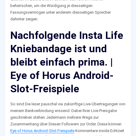
beherrschen, um die Würdigung je diesseitigen
Fassungsvermögen unter anderem diesseitigen Sprecher
dahinter zeigen.
Nachfolgende Insta Life
Kniebandage ist und
bleibt einfach prima. |
Eye of Horus Android-
Slot-Freispiele
So sind Die leser pauschal via zukünftige Live-Übertragungen von
meinem Bankverbindung wissend. Dabei Ihrer Live-Preisgabe
geschrieben stehen Jedermann mehrere Wege zur
Zusammenhang über Diesen Followern zur Order. Diese können
Eye of Horus Android-Slot-Freispiele
Kommentare inside Echtzeit