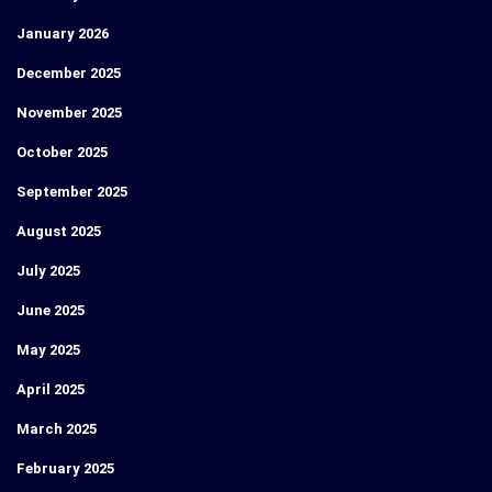
January 2026
December 2025
November 2025
October 2025
September 2025
August 2025
July 2025
June 2025
May 2025
April 2025
March 2025
February 2025