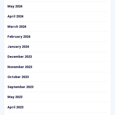
May 2024
April 2024
March 2024
February 2024
January 2024
December 2023
November 2023
October 2023
September 2023
May 2023
April 2023